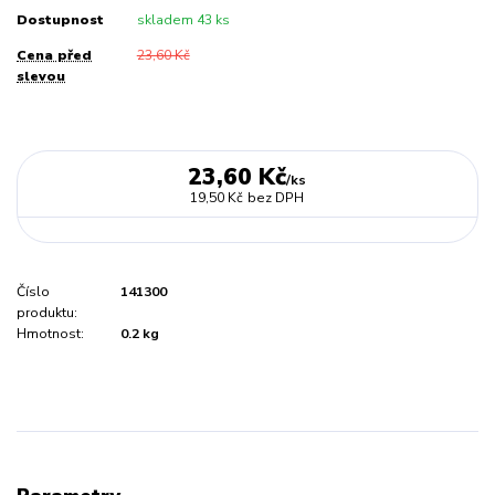
Dostupnost
skladem 43 ks
Cena před
23,60 Kč
slevou
23,60 Kč
/
ks
19,50 Kč
bez DPH
Číslo
141300
produktu:
Hmotnost:
0.2 kg