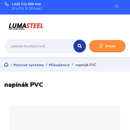
+420 721 888 444
(Po-Pá, 8-16 hod.)
Menu
Plotové systémy
Příslušensví
napínák PVC
napínák PVC