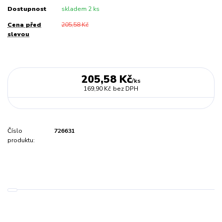
Dostupnost
skladem 2 ks
Cena před
205,58 Kč
slevou
205,58 Kč
/
ks
169,90 Kč
bez DPH
Číslo
726631
produktu: