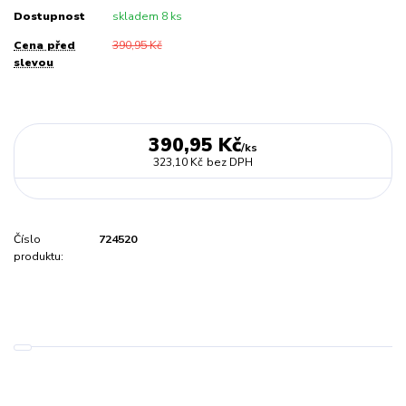
Dostupnost
skladem 8 ks
Cena před
390,95 Kč
slevou
390,95 Kč
/
ks
323,10 Kč
bez DPH
Číslo
724520
produktu: