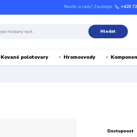
Nevíte si rady? Zavolejte.
+420 72
Hledat
Kované polotovary
Hromosvody
Komponen
Dostupnost