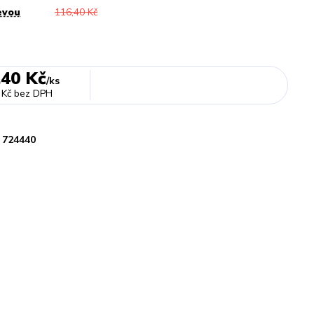
evou
116,40 Kč
,40 Kč
/
ks
 Kč
bez DPH
724440