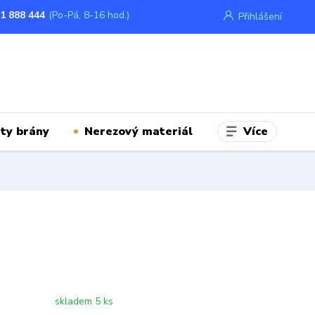
1 888 444
(Po-Pá, 8-16 hod.)
Přihlášení
Více
ty brány
Nerezový materiál
skladem 5 ks