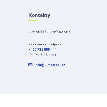
Kontakty
LUMASTEEL Litvínov s.r.o.
Zákaznická podpora
+420 721 888 444
(Po-Pá, 8-16 hod.)
info@lumasteel.cz