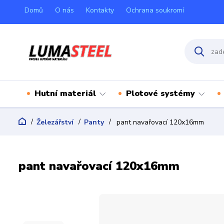
Domů
O nás
Kontakty
Ochrana soukromí
Hutní materiál
Plotové systémy
Železářství
Panty
pant navařovací 120x16mm
pant navařovací 120x16mm