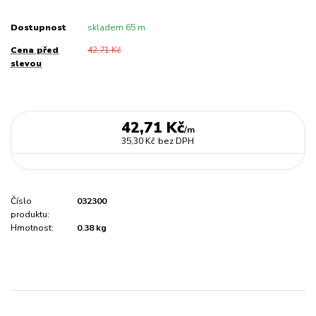
Dostupnost
skladem 65 m
Cena před
42,71 Kč
slevou
42,71 Kč
/
m
35,30 Kč
bez DPH
Číslo
032300
produktu:
Hmotnost:
0.38 kg