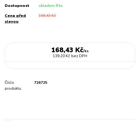
Dostupnost
skladem 8 ks
Cena před
168,43 Kč
slevou
168,43 Kč
/
ks
139,20 Kč
bez DPH
Číslo
726725
produktu: