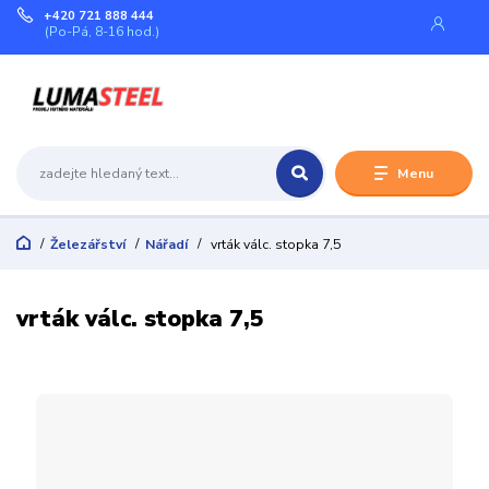
+420 721 888 444
(Po-Pá, 8-16 hod.)
Menu
Železářství
Nářadí
vrták válc. stopka 7,5
vrták válc. stopka 7,5