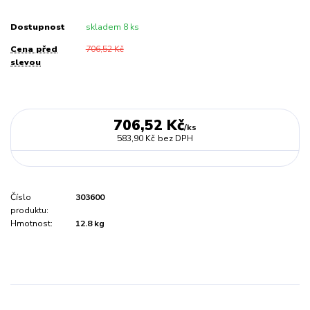
Dostupnost
skladem 8 ks
Cena před
706,52 Kč
slevou
706,52 Kč
/
ks
583,90 Kč
bez DPH
Číslo
303600
produktu:
Hmotnost:
12.8 kg