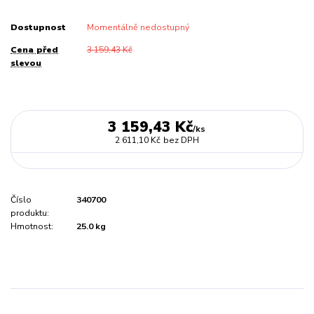
Dostupnost
Momentálně nedostupný
Cena před
3 159,43 Kč
slevou
3 159,43 Kč
/
ks
2 611,10 Kč
bez DPH
Číslo
340700
produktu:
Hmotnost:
25.0 kg