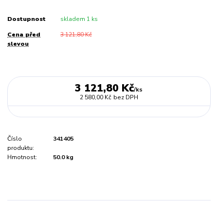
Dostupnost
skladem 1 ks
Cena před
3 121,80 Kč
slevou
3 121,80 Kč
/
ks
2 580,00 Kč
bez DPH
Číslo
341405
produktu:
Hmotnost:
50.0 kg