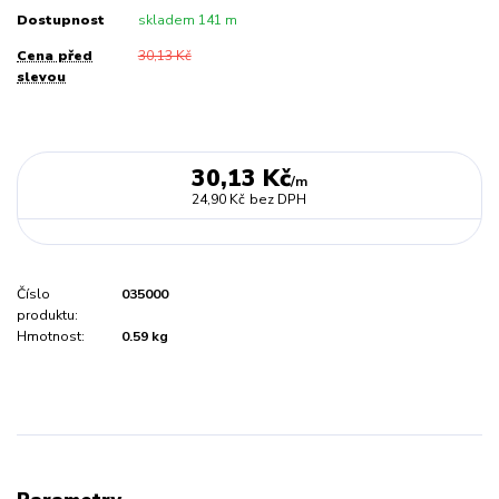
Dostupnost
skladem 141 m
Cena před
30,13 Kč
slevou
30,13 Kč
/
m
24,90 Kč
bez DPH
Číslo
035000
produktu:
Hmotnost:
0.59 kg