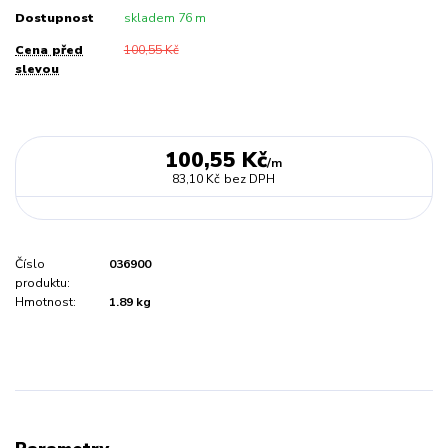
Dostupnost
skladem 76 m
Cena před
100,55 Kč
slevou
100,55 Kč
/
m
83,10 Kč
bez DPH
Číslo
036900
produktu:
Hmotnost:
1.89 kg