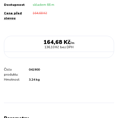
Dostupnost
skladem 66 m
Cena před
164,68 Kč
slevou
164,68 Kč
/
m
136,10 Kč
bez DPH
Číslo
041900
produktu:
Hmotnost:
3.24 kg