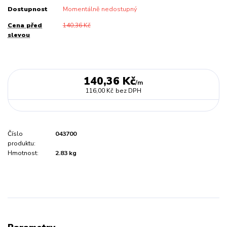
Dostupnost
Momentálně nedostupný
Cena před
140,36 Kč
slevou
140,36 Kč
/
m
116,00 Kč
bez DPH
Číslo
043700
produktu:
Hmotnost:
2.83 kg