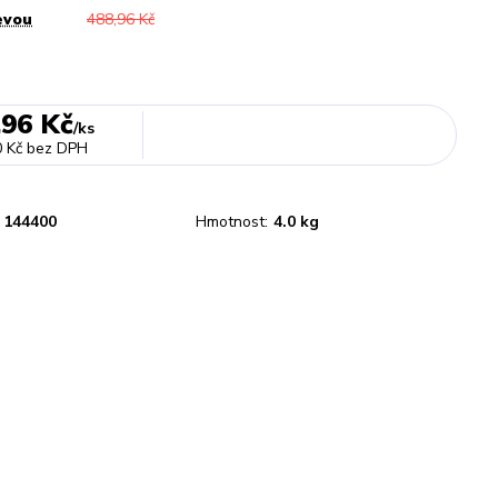
evou
488,96 Kč
,96 Kč
/
ks
 Kč
bez DPH
144400
Hmotnost:
4.0 kg