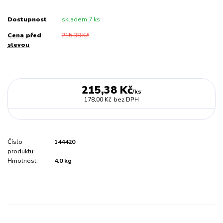
Dostupnost
skladem 7 ks
Cena před
215,38 Kč
slevou
215,38 Kč
/
ks
178,00 Kč
bez DPH
Číslo
144420
produktu:
Hmotnost:
4.0 kg