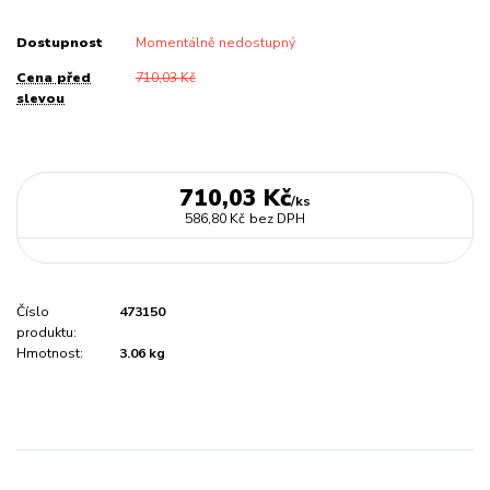
Dostupnost
Momentálně nedostupný
Cena před
710,03 Kč
slevou
710,03 Kč
/
ks
586,80 Kč
bez DPH
Číslo
473150
produktu:
Hmotnost:
3.06 kg