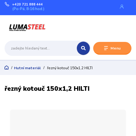
+420 721 888 444
(Po-Pá, 8-16 hod.)
Menu
Hutní materiál
řezný kotouč 150x1,2 HILTI
řezný kotouč 150x1,2 HILTI