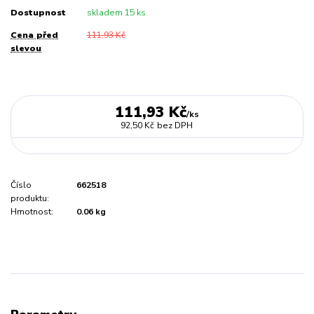
Dostupnost
skladem 15 ks
Cena před
111,93 Kč
slevou
111,93 Kč
/
ks
92,50 Kč
bez DPH
Číslo
662518
produktu:
Hmotnost:
0.06 kg