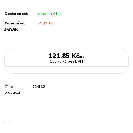
Dostupnost
skladem 34 ks
Cena před
121,85 Kč
slevou
121,85 Kč
/
ks
100,70 Kč
bez DPH
Číslo
724132
produktu: