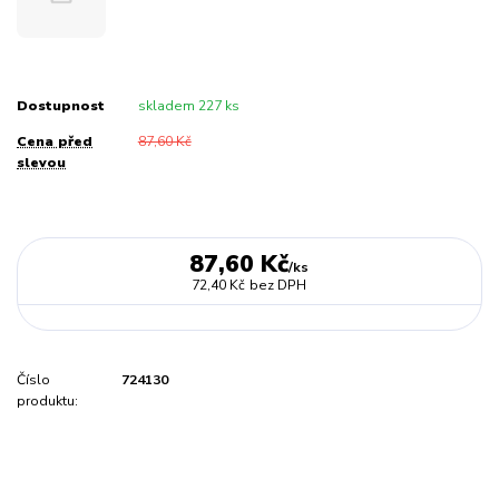
Dostupnost
skladem 227 ks
Cena před
87,60 Kč
slevou
87,60 Kč
/
ks
72,40 Kč
bez DPH
Číslo
724130
produktu: