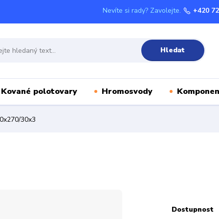
Nevíte si rady? Zavolejte.
+420 72
Hledat
Kované polotovary
Hromosvody
Komponen
00x270/30x3
Dostupnost