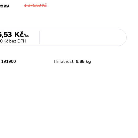
evou
1 375,53 Kč
5,53 Kč
/
ks
0 Kč
bez DPH
191900
Hmotnost:
9.85 kg