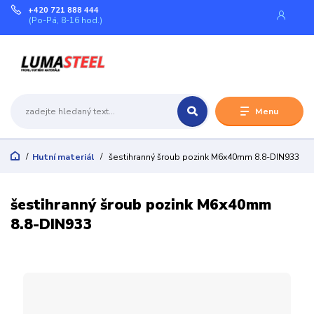
+420 721 888 444
(Po-Pá, 8-16 hod.)
Menu
Hutní materiál
šestihranný šroub pozink M6x40mm 8.8-DIN933
šestihranný šroub pozink M6x40mm
8.8-DIN933