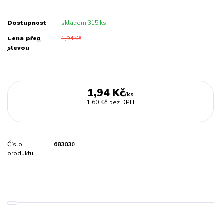
Dostupnost
skladem 315 ks
Cena před
1,94 Kč
slevou
1,94 Kč
/
ks
1,60 Kč
bez DPH
Číslo
683030
produktu: