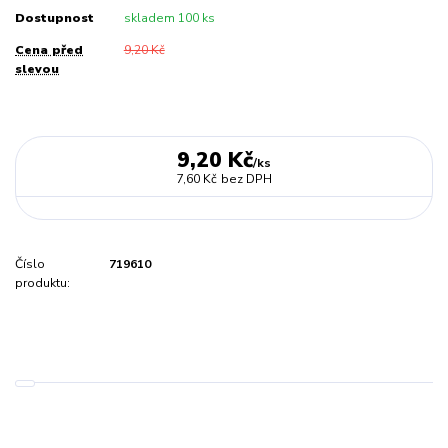
Dostupnost
skladem 100 ks
Cena před
9,20 Kč
slevou
9,20 Kč
/
ks
7,60 Kč
bez DPH
Číslo
719610
produktu: