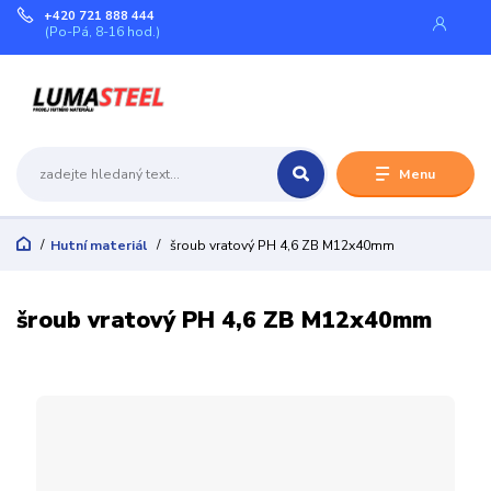
+420 721 888 444
(Po-Pá, 8-16 hod.)
Menu
Hutní materiál
šroub vratový PH 4,6 ZB M12x40mm
šroub vratový PH 4,6 ZB M12x40mm