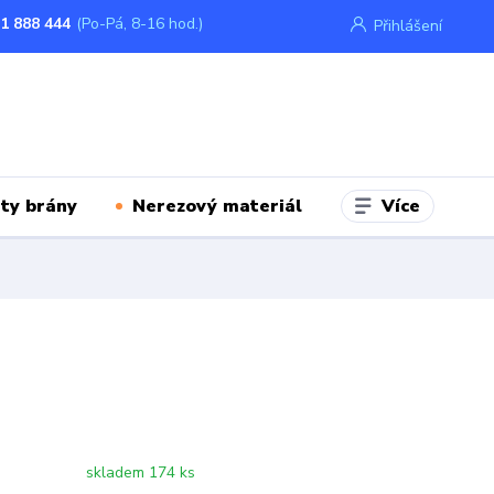
1 888 444
(Po-Pá, 8-16 hod.)
Přihlášení
Více
ty brány
Nerezový materiál
skladem 174 ks