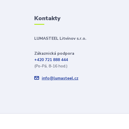
Kontakty
LUMASTEEL Litvínov s.r.o.
Zákaznická podpora
+420 721 888 444
(Po-Pá, 8-16 hod.)
info@lumasteel.cz