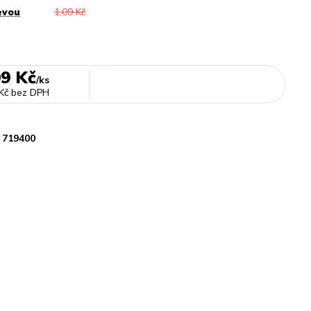
evou
1,09 Kč
09 Kč
/
ks
Kč
bez DPH
719400