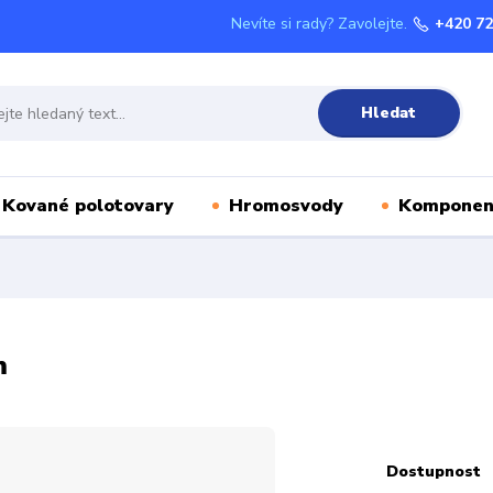
Nevíte si rady? Zavolejte.
+420 72
Hledat
Kované polotovary
Hromosvody
Komponen
m
Dostupnost