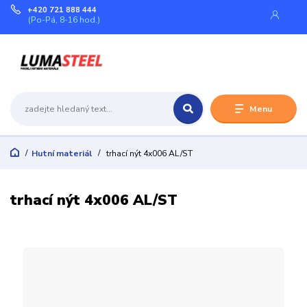
+420 721 888 444
(Po-Pá, 8-16 hod.)
Menu
Hutní materiál
trhací nýt 4x006 AL/ST
trhací nýt 4x006 AL/ST