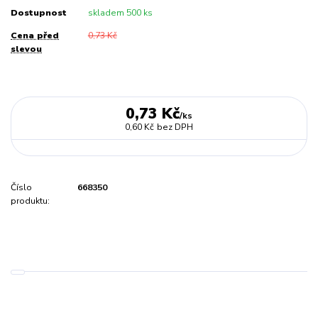
Dostupnost
skladem 500 ks
Cena před
0,73 Kč
slevou
0,73 Kč
/
ks
0,60 Kč
bez DPH
Číslo
668350
produktu: