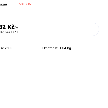
evou
50,82 Kč
82 Kč
/
m
 Kč
bez DPH
417800
Hmotnost:
1.04 kg