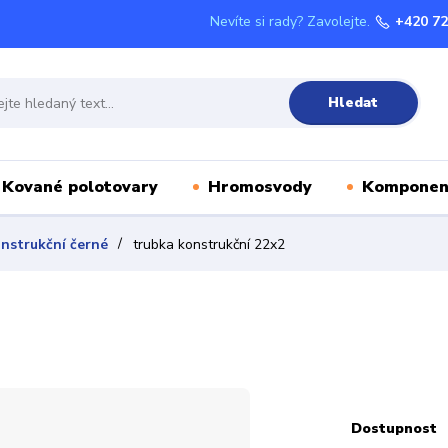
Nevíte si rady? Zavolejte.
+420 72
Hledat
Kované polotovary
Hromosvody
Komponen
nstrukční černé
trubka konstrukční 22x2
Dostupnost