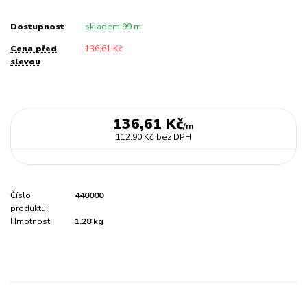
Dostupnost
skladem 99 m
Cena před
136,61 Kč
slevou
136,61 Kč
/
m
112,90 Kč
bez DPH
Číslo
440000
produktu:
Hmotnost:
1.28 kg