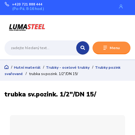
+420 721 888 444
(Po-Pá, 8-16 hod.)
Menu
Hutní materiál
Trubky - ocelové trubky
Trubky pozink
svařované
trubka sv.pozink. 1/2"/DN 15/
trubka sv.pozink. 1/2"/DN 15/