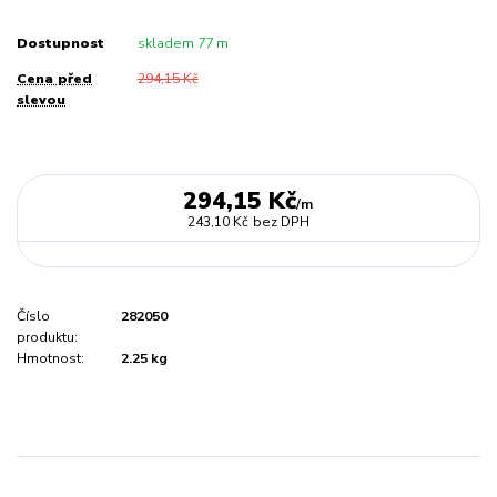
Dostupnost
skladem 77 m
Cena před
294,15 Kč
slevou
294,15 Kč
/
m
243,10 Kč
bez DPH
Číslo
282050
produktu:
Hmotnost:
2.25 kg