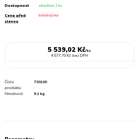
Dostupnost
skladem 2 ks
Cena před
5 539,02 Kč
slevou
5 539,02 Kč
/
ks
4 577,70 Kč
bez DPH
Číslo
730100
produktu:
Hmotnost:
9.1 kg