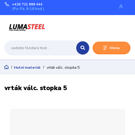
+420 721 888 444
(Po-Pá, 8-16 hod.)
Menu
Hutní materiál
vrták válc. stopka 5
vrták válc. stopka 5