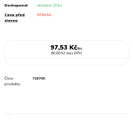
Dostupnost
skladem 20 ks
Cena před
97,53 Kč
slevou
97,53 Kč
/
ks
80,60 Kč
bez DPH
Číslo
726700
produktu: