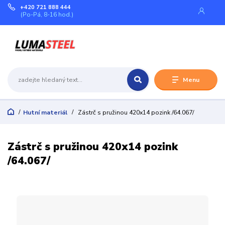
+420 721 888 444
(Po-Pá, 8-16 hod.)
Menu
Hutní materiál
Zástrč s pružinou 420x14 pozink /64.067/
Zástrč s pružinou 420x14 pozink
/64.067/