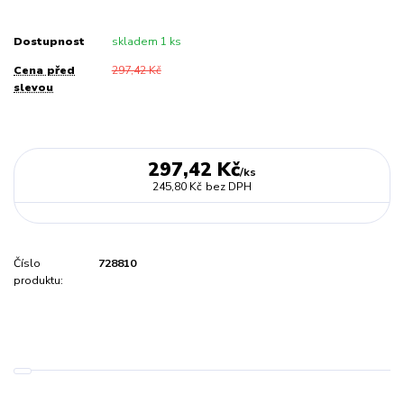
Dostupnost
skladem 1 ks
Cena před
297,42 Kč
slevou
297,42 Kč
/
ks
245,80 Kč
bez DPH
Číslo
728810
produktu: