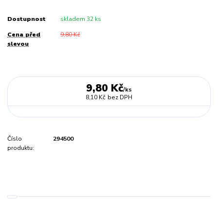
Dostupnost
skladem 32 ks
Cena před
9,80 Kč
slevou
9,80 Kč
/
ks
8,10 Kč
bez DPH
Číslo
294500
produktu: