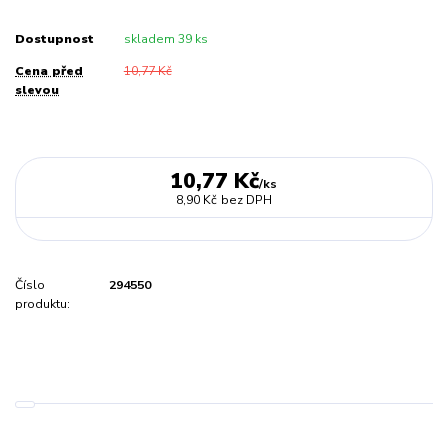
Dostupnost
skladem 39 ks
Cena před
10,77 Kč
slevou
10,77 Kč
/
ks
8,90 Kč
bez DPH
Číslo
294550
produktu: