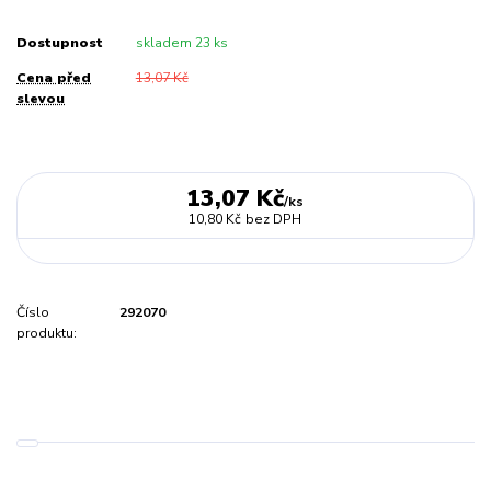
Dostupnost
skladem 23 ks
Cena před
13,07 Kč
slevou
13,07 Kč
/
ks
10,80 Kč
bez DPH
Číslo
292070
produktu: