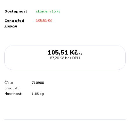
Dostupnost
skladem 15 ks
Cena před
105,51 Kč
slevou
105,51 Kč
/
ks
87,20 Kč
bez DPH
Číslo
710900
produktu:
Hmotnost:
1.65 kg