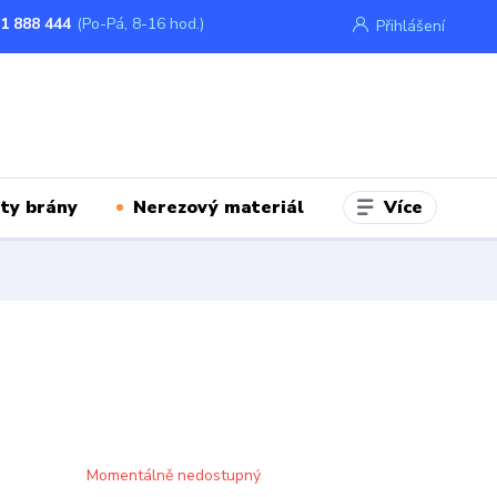
1 888 444
(Po-Pá, 8-16 hod.)
Přihlášení
Více
ty brány
Nerezový materiál
Momentálně nedostupný