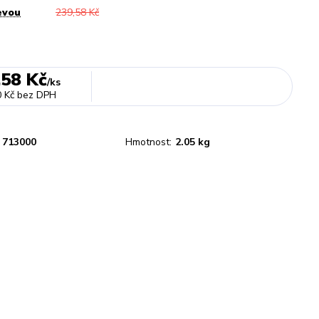
evou
239,58 Kč
,58 Kč
/
ks
 Kč
bez DPH
713000
Hmotnost:
2.05 kg