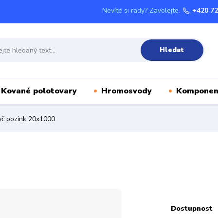
Nevíte si rady? Zavolejte.
+420 72
Hledat
Kované polotovary
Hromosvody
Komponen
yč pozink 20x1000
Dostupnost